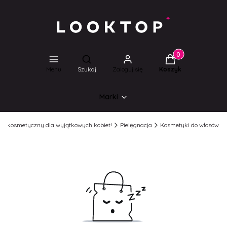
Produkty w koszyk
Otwórz wyszukiwarkę
Menu
Szukaj
Zaloguj się
Koszyk
Marki
lep kosmetyczny dla wyjątkowych kobiet!
Pielęgnacja
Kosmetyki do włosów