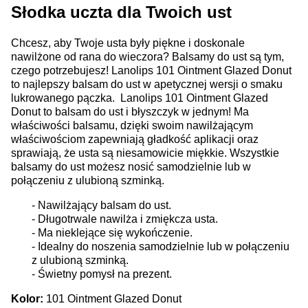
Słodka uczta dla Twoich ust
Chcesz, aby Twoje usta były piękne i doskonale
nawilżone od rana do wieczora? Balsamy do ust są tym,
czego potrzebujesz! Lanolips 101 Ointment Glazed Donut
to najlepszy balsam do ust w apetycznej wersji o smaku
lukrowanego pączka. Lanolips 101 Ointment Glazed
Donut
to balsam do ust i błyszczyk w jednym! Ma
właściwości balsamu, dzięki swoim nawilżającym
właściwościom zapewniają gładkość aplikacji oraz
sprawiają, że usta są niesamowicie miękkie. Wszystkie
balsamy do ust możesz nosić samodzielnie lub w
połączeniu z ulubioną szminką.
- Nawilżający balsam do ust.
- Długotrwale nawilża i zmiękcza usta.
- Ma nieklejące się wykończenie.
- Idealny do noszenia samodzielnie lub w połączeniu
z ulubioną szminką.
- Świetny pomysł na prezent.
Kolor:
101 Ointment Glazed Donut