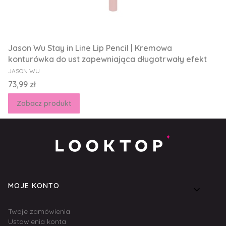
Jason Wu Stay in Line Lip Pencil | Kremowa
konturówka do ust zapewniająca długotrwały efekt
PRODUCENT
JASON WU
Cena
73,99 zł
Zobacz produkt
Linki w stopce
MOJE KONTO
Twoje zamówienia
Ustawienia konta