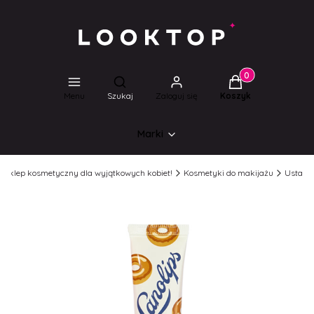
Produkty w koszyk
Otwórz wyszukiwarkę
Menu
Szukaj
Zaloguj się
Koszyk
Marki
l Sklep kosmetyczny dla wyjątkowych kobiet!
Kosmetyki do makijażu
Usta