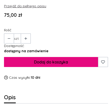
Przejdź do pełnego opisu
Cena
75,00 zł
Ilość
szt.
Dostępność:
dostępny na zamówienie
Dodaj do koszyka
Czas wysyłki:
10 dni
Opis