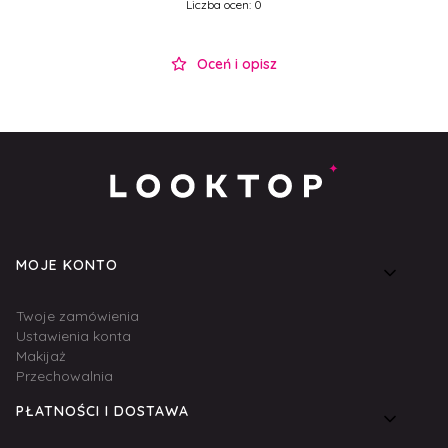
Liczba ocen: 0
Oceń i opisz
Linki w stopce
MOJE KONTO
Twoje zamówienia
Ustawienia konta
Makijaż
Przechowalnia
PŁATNOŚCI I DOSTAWA