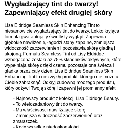
Wygładzający tint do twarzy!
Zapewniający efekt drugiej skóry
Lisa Eldridge Seamless Skin Enhancing Tint to
niesamowicie wygładzający tint do twarzy. Lekko kryjąca
formuła gwarantujący świetlisty wygląd. Zapewnia
głębokie nawilżenie, łagodzi stany zapalne, zmniejsza
widoczność zaczerwienień i pozostawia skórę gładką i
ukojoną. Formuła Seamless Tint od Lisy Eldridge
wzbogacona została aż 78% składników aktywnych, które
wypełniają skórę dzięki czemu pozostaje ona świeża i
gładka przez cały dzień. Lisa Eldridge Seamless Skin
Enhancing Tint to niezwykły produkt, którego nie może u
Ciebie zabraknąć. Odkryj cudowną moc tego produktu,
który odżywi Twoją skórę i zapewni jej promienny efekt.
- Najnowszy produkt z kolekcji Lisa Eldridge Beauty.
- To wielozadaniowy tint do twarzy.
- Ma właściwości nawilżające skórę.
- Zmniejsza widoczność zaczerwienień oraz
zmarszczek.
- Kryje wszelkie niedoskonałości!