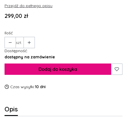
Przejdź do pełnego opisu
Cena
299,00 zł
Ilość
szt.
Dostępność:
dostępny na zamówienie
Dodaj do koszyka
Czas wysyłki:
10 dni
Opis