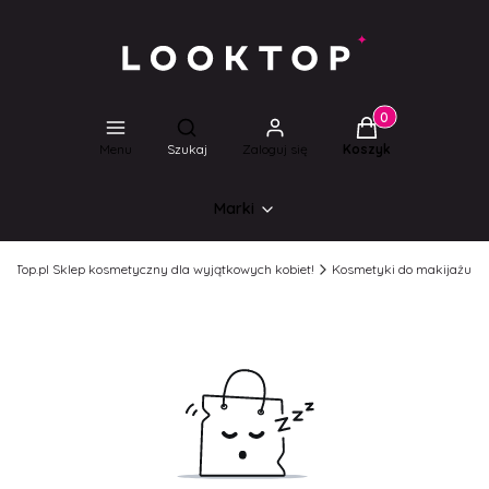
Produkty w koszyk
Otwórz wyszukiwarkę
Menu
Szukaj
Zaloguj się
Koszyk
Marki
ookTop.pl Sklep kosmetyczny dla wyjątkowych kobiet!
Kosmetyki do makijażu