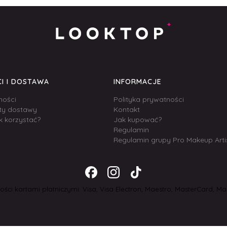
I I DOSTAWA
INFORMACJE
ności
Polityka prywatności
zty dostawy
Kontakt
k korzystać?
Jak kupować?
Regulamin
Regulamin grupy Pro Makeup Arti
ści kartami płatniczymi: Visa, Visa Electron, Maestro, MasterCard, Mas