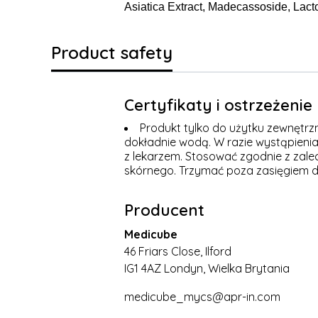
Asiatica Extract, Madecassoside, Lact
Product safety
Certyfikaty i ostrzeżeni
Produkt tylko do użytku zewnętrz
dokładnie wodą. W razie wystąpienia 
z lekarzem. Stosować zgodnie z zale
skórnego. Trzymać poza zasięgiem dz
Producent
Medicube
46 Friars Close, Ilford
IG1 4AZ Londyn, Wielka Brytania
medicube_mycs@apr-in.com