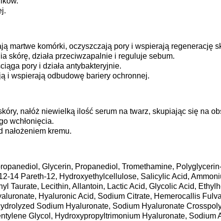
ików.
j.
ją martwe komórki, oczyszczają pory i wspierają regenerację sk
ia skórę, działa przeciwzapalnie i reguluje sebum.
ciąga pory i działa antybakteryjnie.
ją i wspierają odbudowę bariery ochronnej.
skóry, nałóż niewielką ilość serum na twarz, skupiając się na 
ego wchłonięcia.
ed nałożeniem kremu.
opanediol, Glycerin, Propanediol, Tromethamine, Polyglycerin-
12-14 Pareth-12, Hydroxyethylcellulose, Salicylic Acid, Ammon
Taurate, Lecithin, Allantoin, Lactic Acid, Glycolic Acid, Ethylh
yaluronate, Hyaluronic Acid, Sodium Citrate, Hemerocallis Fulva
 Hydrolyzed Sodium Hyaluronate, Sodium Hyaluronate Crosspol
entylene Glycol, Hydroxypropyltrimonium Hyaluronate, Sodium A