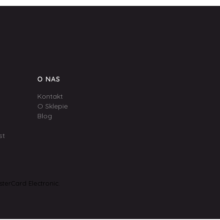
O NAS
Kontakt
O Sklepie
Blog
st
terCard Electronic.