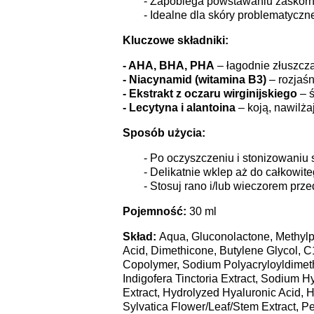
- Zapobiega powstawaniu zaskórn
- Idealne dla skóry problematyczne
Kluczowe składniki:
- AHA, BHA, PHA
– łagodnie złuszcza
- Niacynamid (witamina B3)
– rozjaśn
- Ekstrakt z oczaru wirginijskiego
– ś
- Lecytyna i alantoina
– koją, nawilża
Sposób użycia:
- Po oczyszczeniu i stonizowaniu 
- Delikatnie wklep aż do całkowit
- Stosuj rano i/lub wieczorem prz
Pojemność:
30 ml
Skład:
Aqua, Gluconolactone, Methylpr
Acid, Dimethicone, Butylene Glycol, C
Copolymer, Sodium Polyacryloyldimethyl 
Indigofera Tinctoria Extract, Sodium H
Extract, Hydrolyzed Hyaluronic Acid,
Sylvatica Flower/Leaf/Stem Extract, P