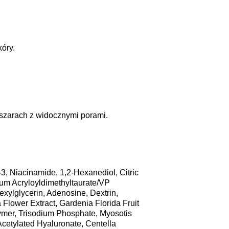
óry.
obszarach z widocznymi porami.
3, Niacinamide, 1,2-Hexanediol, Citric
ium Acryloyldimethyltaurate/VP
exylglycerin, Adenosine, Dextrin,
 Flower Extract, Gardenia Florida Fruit
ymer, Trisodium Phosphate, Myosotis
cetylated Hyaluronate, Centella