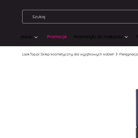
Promocje
Kosmetyki do makijażu
Marki
LookTop.pl Sklep kosmetyczny dla wyjątkowych kobiet!
Pielęgnacj