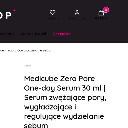
Produkty w kos
Ulubione
Zaloguj się
Koszyk
rezenty
Wersje travel
Bestseller
ce i regulujące wydzielanie sebum
Medicube Zero Pore
One-day Serum 30 ml |
Serum zwężające pory,
wygładzające i
regulujące wydzielanie
sebum