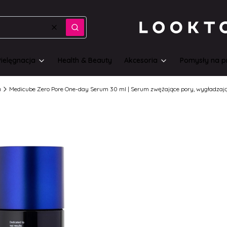
Wyczyść
Szukaj
Pielęgnacja
Health & Beauty
Akcesoria
Pomysły na p
a
Medicube Zero Pore One-day Serum 30 ml | Serum zwężające pory, wygładzają