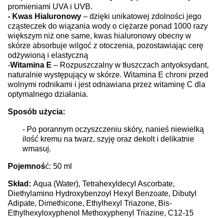
promieniami UVA i UVB.
- Kwas Hialuronowy
– dzięki unikatowej zdolności jego
cząsteczek do wiązania wody o ciężarze ponad 1000 razy
większym niż one same, kwas hialuronowy obecny w
skórze absorbuje wilgoć z otoczenia, pozostawiając cerę
odżywioną i elastyczną
-
Witamina E
– Rozpuszczalny w tłuszczach antyoksydant,
naturalnie występujący w skórze. Witamina E chroni przed
wolnymi rodnikami i jest odnawiana przez witaminę C dla
optymalnego działania.
Sposób użycia:
- Po porannym oczyszczeniu skóry, nanieś niewielką
ilość kremu na twarz, szyję oraz dekolt i delikatnie
wmasuj.
Pojemnoś
ć: 50 ml
Skład:
Aqua (Water), Tetrahexyldecyl Ascorbate,
Diethylamino Hydroxybenzoyl Hexyl Benzoate, Dibutyl
Adipate, Dimethicone, Ethylhexyl Triazone, Bis-
Ethylhexyloxyphenol Methoxyphenyl Triazine, C12-15