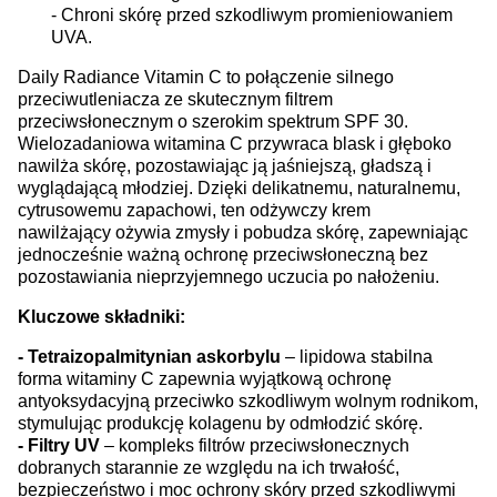
- Chroni skórę przed szkodliwym promieniowaniem
UVA.
Daily Radiance Vitamin C to połączenie silnego
przeciwutleniacza ze skutecznym filtrem
przeciwsłonecznym o szerokim spektrum SPF 30.
Wielozadaniowa witamina C przywraca blask i głęboko
nawilża skórę, pozostawiając ją jaśniejszą, gładszą i
wyglądającą młodziej. Dzięki delikatnemu, naturalnemu,
cytrusowemu zapachowi, ten odżywczy krem
nawilżający ożywia zmysły i pobudza skórę, zapewniając
jednocześnie ważną ochronę przeciwsłoneczną bez
pozostawiania nieprzyjemnego uczucia po nałożeniu.
Kluczowe składniki:
- Tetraizopalmitynian askorbylu
– lipidowa stabilna
forma witaminy C zapewnia wyjątkową ochronę
antyoksydacyjną przeciwko szkodliwym wolnym rodnikom,
stymulując produkcję kolagenu by odmłodzić skórę.
- Filtry UV
– kompleks filtrów przeciwsłonecznych
dobranych starannie ze względu na ich trwałość,
bezpieczeństwo i moc ochrony skóry przed szkodliwymi