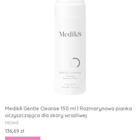
Medik8 Gentle Cleanse 150 ml | Rozmarynowa pianka
oczyszczająca dla skóry wrażliwej
PRODUCENT
MEDIK8
Cena
136,69 zł