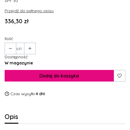
SPF 30
Przejdź do pełnego opisu
Cena
336,30 zł
Ilość
szt.
Dostępność:
W magazynie
Dodaj do koszyka
Czas wysyłki:
4 dni
Opis