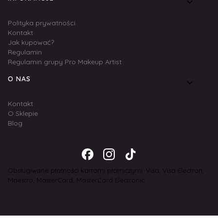
Polityka prywatności
Kontakt
Jak kupować?
Regulamin
Regulamin grupy Pro Makeup Artist
O NAS
Kontakt
O Sklepie
Blog
Obsługiwane płatności kartami płatniczymi: Visa, Visa Electron,
Maestro, MasterCard, MasterCard Electronic.