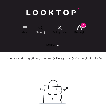
Produkty w koszyk
Otwórz wyszukiwarkę
Menu
Szukaj
Zaloguj się
Koszyk
Marki
lep kosmetyczny dla wyjątkowych kobiet!
Pielęgnacja
Kosmetyki do włosów