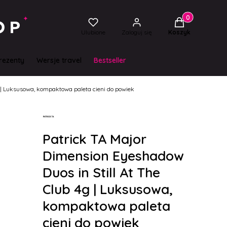
Produkty w kos
Ulubione
Zaloguj się
Koszyk
rezenty
Wersje travel
Bestseller
g | Luksusowa, kompaktowa paleta cieni do powiek
Patrick TA Major
Dimension Eyeshadow
Duos in Still At The
Club 4g | Luksusowa,
kompaktowa paleta
cieni do powiek