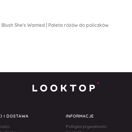
Blush She's Wanted | Paleta różów do policzków
I I DOSTAWA
INFORMACJE
ności
Polityka prywatności