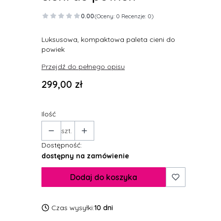
0.00
(Oceny: 0 Recenzje: 0)
Luksusowa, kompaktowa paleta cieni do
powiek
Przejdź do pełnego opisu
Cena
299,00 zł
Ilość
szt.
Dostępność:
dostępny na zamówienie
Dodaj do koszyka
Czas wysyłki:
10 dni