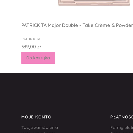
PATRICK TA Major Double - Take Crème & Powder 
PRODUCENT
PATRICK TA
Cena
339,00 zł
Do koszyka
Linki w stopce
MOJE KONTO
PŁATNOŚC
Twoje zamówienia
Formy płat