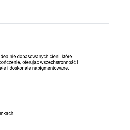
idealnie dopasowanych cieni, które
kończenie, oferując wszechstronność i
rwałe i doskonale napigmentowane.
unkach.