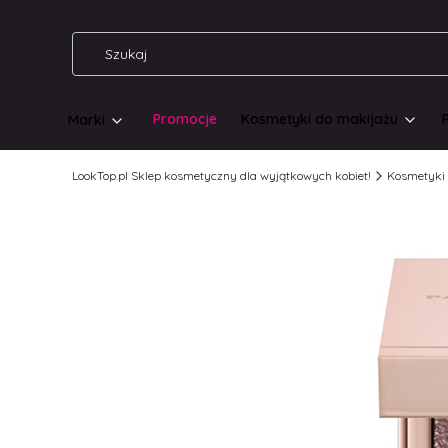
Promocje
Kosmetyki do makijażu
Marki
LookTop.pl Sklep kosmetyczny dla wyjątkowych kobiet!
Kosmetyki 