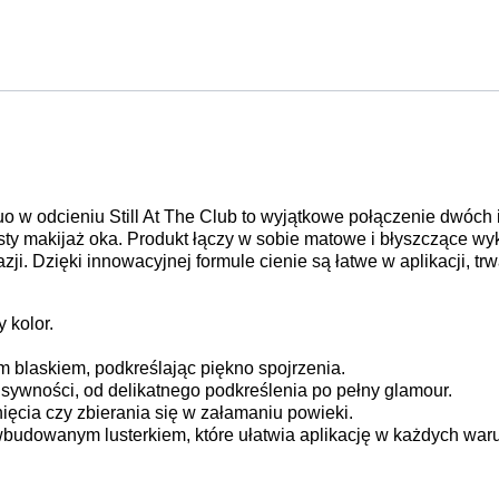
o w odcieniu Still At The Club to wyjątkowe połączenie dwóch 
sty makijaż oka. Produkt łączy w sobie matowe i błyszczące wy
i. Dzięki innowacyjnej formule cienie są łatwe w aplikacji, t
 kolor.
m blaskiem, podkreślając piękno spojrzenia.
sywności, od delikatnego podkreślenia po pełny glamour.
nięcia czy zbierania się w załamaniu powieki.
wbudowanym lusterkiem, które ułatwia aplikację w każdych war