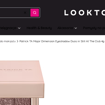
Wyczyść
Szukaj
Pielęgnacja
Health & Beauty
Akcesoria
Pomysły na p
do makijażu
Patrick TA Major Dimension Eyeshadow Duos in Still At The Club 4