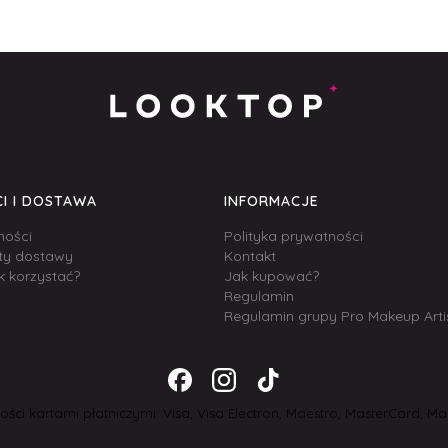
I I DOSTAWA
INFORMACJE
ności
Polityka prywatności
zty dostawy
Kontakt
k korzystać?
Jak kupować?
Regulamin
Regulamin grupy Pro Makeup Arti
ści kartami płatniczymi: Visa, Visa Electron, Maestro, MasterCard, Mas