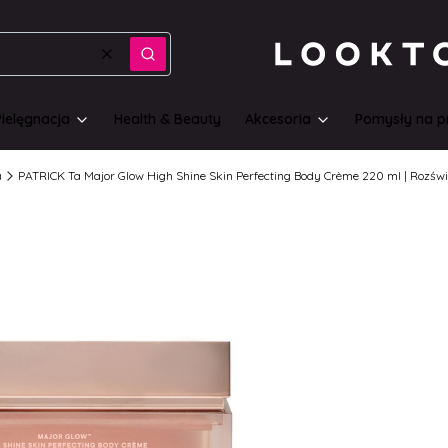
Wyczyść
Szukaj
Pielęgnacja
Health & Beauty
Akcesoria
Pomysły na p
a
PATRICK Ta Major Glow High Shine Skin Perfecting Body Crème 220 ml | Rozświ