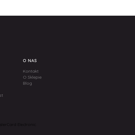
O NAS
Kontakt
O Sklepie
Blog
st
terCard Electronic.