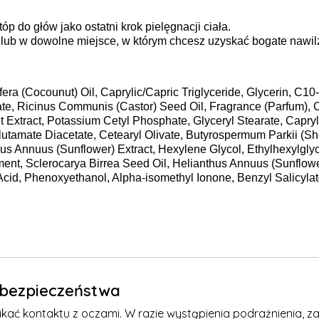
óp do głów jako ostatni krok pielęgnacji ciała.
lub w dowolne miejsce, w którym chcesz uzyskać bogate nawilżen
era (Cocounut) Oil, Caprylic/Capric Triglyceride, Glycerin, C10-
ate, Ricinus Communis (Castor) Seed Oil, Fragrance (Parfum), C
it Extract, Potassium Cetyl Phosphate, Glyceryl Stearate, Capryl
utamate Diacetate, Cetearyl Olivate, Butyrospermum Parkii (Sh
hus Annuus (Sunflower) Extract, Hexylene Glycol, Ethylhexylglyc
ent, Sclerocarya Birrea Seed Oil, Helianthus Annuus (Sunflower
Acid, Phenoxyethanol, Alpha-isomethyl Ionone, Benzyl Salicylat
e bezpieczeństwa
kać kontaktu z oczami. W razie wystąpienia podrażnienia, za