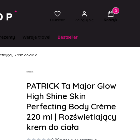
Produkty w kos
Ulubione
Zaloguj się
Koszyk
rezenty
Wersje travel
Bestseller
etlający krem do ciała
PATRICK Ta Major Glow
High Shine Skin
Perfecting Body Crème
220 ml | Rozświetlający
krem do ciała
0.00
(Oceny: 0 Recenzje: 0)