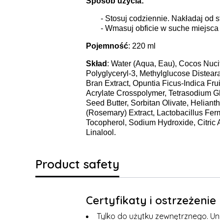
Sposob użycia:
- Stosuj codziennie. Nakładaj od st
- Wmasuj obficie w suche miejsca 
Pojemność
: 220 ml
Skład
: Water (Aqua, Eau), Cocos Nucif
Polyglyceryl-3, Methylglucose Distear
Bran Extract, Opuntia Ficus-Indica Fru
Acrylate Crosspolymer, Tetrasodium Gl
Seed Butter, Sorbitan Olivate, Heliant
(Rosemary) Extract, Lactobacillus Ferm
Tocopherol, Sodium Hydroxide, Citric 
Linalool.
Product safety
Certyfikaty i ostrzeżeni
Tylko do użytku zewnętrznego. Uni