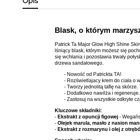
Opis
Blask, o którym marzys
Patrick Ta Major Glow High Shine Ski
lśniący blask, którym możesz się poc
się wchłania i pozostawia trwały poł
drzewa sandałowego.
- Nowość od Patrickta TA!
- Rozświetlajacy krem do ciała o
- Tworzy jednolitą taflę na skórze.
- Dodatkowo nawilża i regeneruje.
- Zastosuj na wszystkie odkryte czę
Kluczowe składniki:
-
Ekstrakt z opuncji figowej
- Wegańsk
-
Olejek marula, masło z nasion man
-
Ekstrakt z rozmarynu i olej z otrę