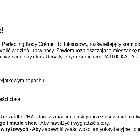
z!
- to
n Perfecting Body Crème
luksusowy, rozświetlający krem do
hwalić w dzień lub w nocy. Zawiera rozpieszczająca mieszankę 
ysk, wzmocniony charakterystycznym zapachem PATRICKA TA - m
 wyjątkowym zapachu.
ści ciała!
ie źródło PHA, które wzmacnia blask poprzez usuwanie mart
go i masło shea
- Aby nawilżyć i wygładzić skórę.
bów ryżowych
- Aby zapewnić właściwości antyoksydacyjne i chr