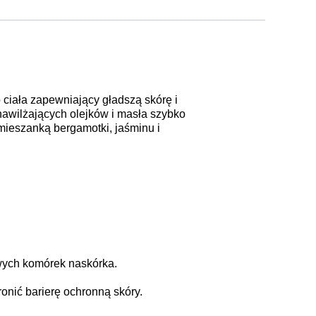
 ciała zapewniający gładszą skórę i
nawilżających olejków i masła szybko
ieszanką bergamotki, jaśminu i
wych komórek naskórka.
onić barierę ochronną skóry.