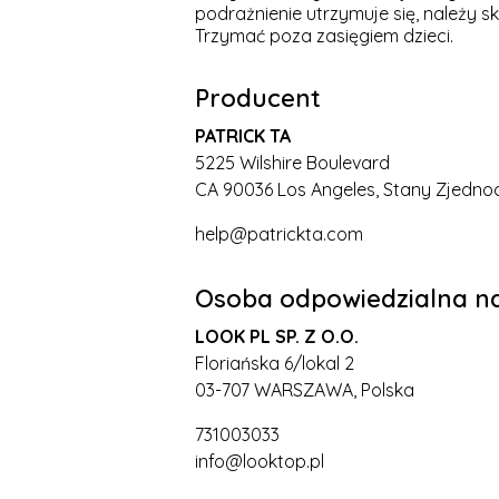
podrażnienie utrzymuje się, należy s
Trzymać poza zasięgiem dzieci.
Producent
PATRICK TA
5225 Wilshire Boulevard
CA 90036 Los Angeles, Stany Zjedno
help@patrickta.com
Osoba odpowiedzialna na
LOOK PL SP. Z O.O.
Floriańska 6/lokal 2
03-707 WARSZAWA, Polska
731003033
info@looktop.pl