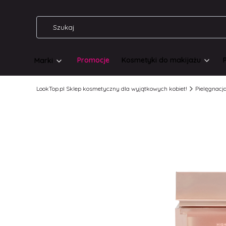
Promocje
Kosmetyki do makijażu
Marki
LookTop.pl Sklep kosmetyczny dla wyjątkowych kobiet!
Pielęgnacj