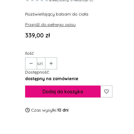
Rozświetlający balsam do ciała
Przejdź do pełnego opisu
Cena
339,00 zł
Ilość
szt.
Dostępność:
dostępny na zamówienie
Dodaj do koszyka
Czas wysyłki:
10 dni