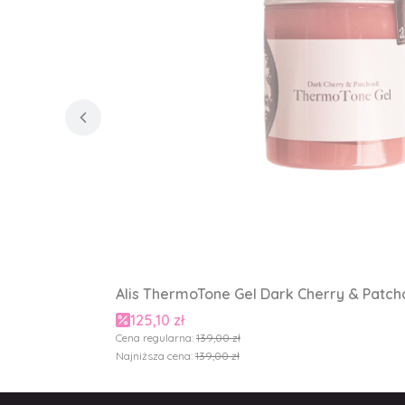
Alis ThermoTone Gel Dark Cherry & Patchou
Cena promocyjna
125,10 zł
Cena regularna:
139,00 zł
Najniższa cena:
139,00 zł