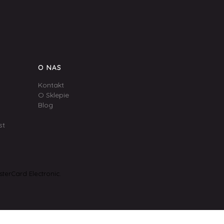
O NAS
Kontakt
O Sklepie
Blog
st
terCard Electronic.