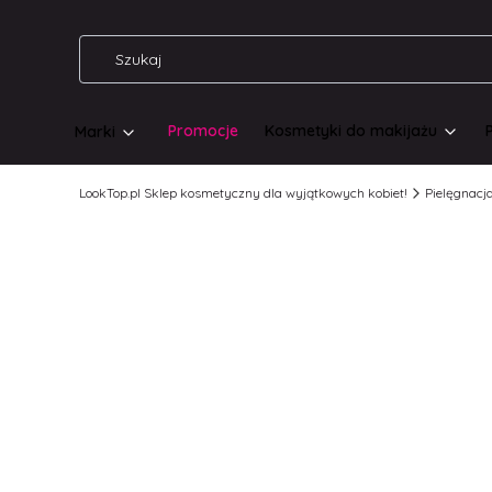
Promocje
Kosmetyki do makijażu
Marki
LookTop.pl Sklep kosmetyczny dla wyjątkowych kobiet!
Pielęgnacj