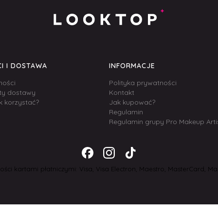
I I DOSTAWA
INFORMACJE
ności
Polityka prywatności
zty dostawy
Kontakt
k korzystać?
Jak kupować?
Regulamin
Regulamin grupy Pro Makeup Arti
ści kartami płatniczymi: Visa, Visa Electron, Maestro, MasterCard, Mas