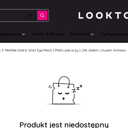
Wyczyść
Szukaj
Pielęgnacja
Health & Beauty
Akcesoria
Pomysły na p
a
Petitfee Gold & Snail Eye Patch | Płatki pod oczy z 24k złotem i śluzem ślimaka
Produkt jest niedostępny