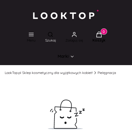
Produkty w koszyk
Otwórz wyszukiwarkę
Menu
Szukaj
Zaloguj się
Koszyk
Marki
LookTop.pl Sklep kosmetyczny dla wyjątkowych kobiet!
Pielęgnacja