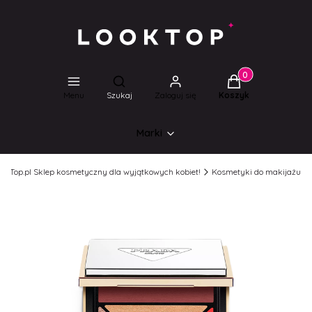
Produkty w koszyk
Otwórz wyszukiwarkę
Menu
Szukaj
Zaloguj się
Koszyk
Marki
ookTop.pl Sklep kosmetyczny dla wyjątkowych kobiet!
Kosmetyki do makijażu