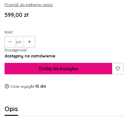
Przejdź do pełnego opisu
Cena
599,00 zł
Ilość
szt.
Dostępność:
dostępny na zamówienie
Dodaj do koszyka
Czas wysyłki:
10 dni
Opis