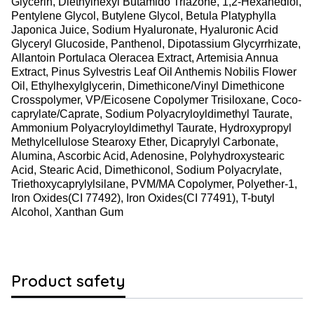
Glycerin, Diethylhexyl Butamido Triazone, 1,2-Hexanediol,
Pentylene Glycol, Butylene Glycol, Betula Platyphylla
Japonica Juice, Sodium Hyaluronate, Hyaluronic Acid
Glyceryl Glucoside, Panthenol, Dipotassium Glycyrrhizate,
Allantoin Portulaca Oleracea Extract, Artemisia Annua
Extract, Pinus Sylvestris Leaf Oil Anthemis Nobilis Flower
Oil, Ethylhexylglycerin, Dimethicone/Vinyl Dimethicone
Crosspolymer, VP/Eicosene Copolymer Trisiloxane, Coco-
caprylate/Caprate, Sodium Polyacryloyldimethyl Taurate,
Ammonium Polyacryloyldimethyl Taurate, Hydroxypropyl
Methylcellulose Stearoxy Ether, Dicaprylyl Carbonate,
Alumina, Ascorbic Acid, Adenosine, Polyhydroxystearic
Acid, Stearic Acid, Dimethiconol, Sodium Polyacrylate,
Triethoxycaprylylsilane, PVM/MA Copolymer, Polyether-1,
Iron Oxides(CI 77492), Iron Oxides(CI 77491), T-butyl
Alcohol, Xanthan Gum
Product safety