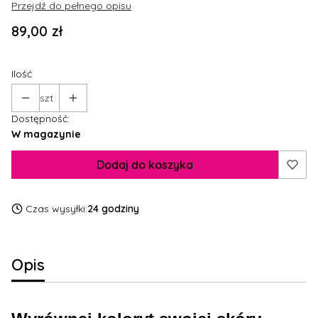
Przejdź do pełnego opisu
Cena
89,00 zł
Ilość
szt.
Dostępność:
W magazynie
Dodaj do koszyka
Czas wysyłki:
24 godziny
Opis