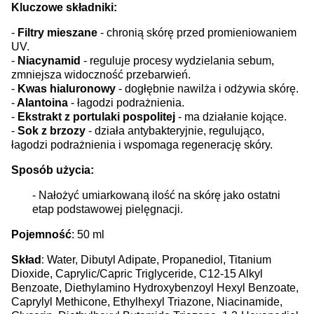
Kluczowe składniki:
-
Filtry mieszane
- chronią skórę przed promieniowaniem
UV.
-
Niacynamid
- reguluje procesy wydzielania sebum,
zmniejsza widoczność przebarwień.
-
Kwas hialuronowy
- dogłębnie nawilża i odżywia skórę.
-
Alantoina
- łagodzi podrażnienia.
-
Ekstrakt z portulaki pospolitej
- ma działanie kojące.
-
Sok z brzozy
- działa antybakteryjnie, regulująco,
łagodzi podrażnienia i wspomaga regenerację skóry.
Sposób użycia:
- Nałożyć umiarkowaną ilość na skórę jako ostatni
etap podstawowej pielęgnacji.
Pojemność
: 50 ml
:
Skład
Water, Dibutyl Adipate, Propanediol, Titanium
Dioxide, Caprylic/Capric Triglyceride, C12-15 Alkyl
Benzoate, Diethylamino Hydroxybenzoyl Hexyl Benzoate,
Caprylyl Methicone, Ethylhexyl Triazone, Niacinamide,