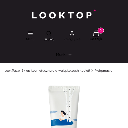
Produkty w koszyk
Otwórz wyszukiwarkę
Menu
Szukaj
Zaloguj się
Koszyk
Marki
LookTop.pl Sklep kosmetyczny dla wyjątkowych kobiet!
Pielęgnacja