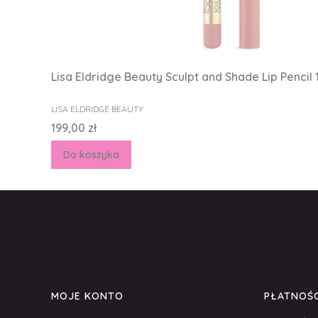
Lisa Eldridge Beauty Sculpt and Shade Lip Pencil
PRODUCENT
LISA ELDRIDGE BEAUTY
Cena
199,00 zł
Do koszyka
Linki w stopce
MOJE KONTO
PŁATNOŚC