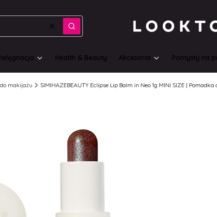
Wyczyść
Szukaj
Pielęgnacja
Health & Beauty
Akcesoria
Pomysły na p
do makijażu
SIMIHAZEBEAUTY Eclipse Lip Balm in Neo 1g MINI SIZE | Pomadka 