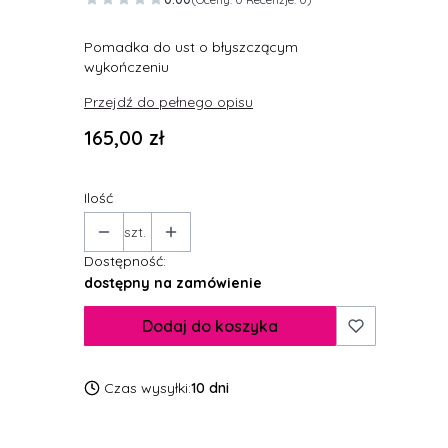
Pomadka do ust o błyszczącym
wykończeniu
Przejdź do pełnego opisu
Cena
165,00 zł
Ilość
szt.
Dostępność:
dostępny na zamówienie
Dodaj do koszyka
Czas wysyłki:
10 dni