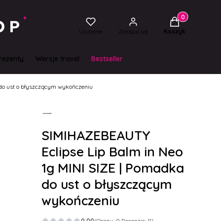
Produkty w kos
Ulubione
Zaloguj się
Koszyk
rezenty
Wersje travel
Bestseller
do ust o błyszczącym wykończeniu
SIMIHAZEBEAUTY
Eclipse Lip Balm in Neo
1g MINI SIZE | Pomadka
do ust o błyszczącym
wykończeniu
0.00
(Oceny: 0 Recenzje: 0)