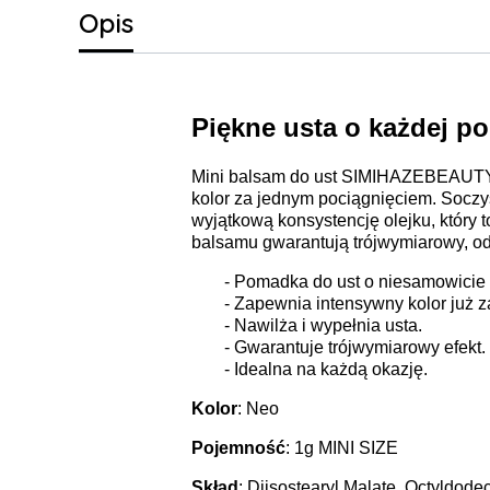
Opis
Piękne usta o każdej po
Mini balsam do ust SIMIHAZEBEAUTY E
kolor za jednym pociągnięciem. Soczy
wyjątkową konsystencję olejku, który t
balsamu gwarantują trójwymiarowy, odb
- Pomadka do ust o niesamowicie
- Zapewnia intensywny kolor już 
- Nawilża i wypełnia usta.
- Gwarantuje trójwymiarowy efekt.
- Idealna na każdą okazję.
Kolor
: Neo
Pojemność
: 1g MINI SIZE
Skład
: Diisostearyl Malate, Octyldode