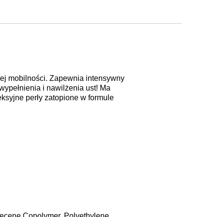
ej mobilności. Zapewnia intensywny
ypełnienia i nawilżenia ust! Ma
leksyjne perły zatopione w formule
xadecene Copolymer, Polyethylene,