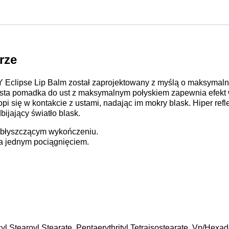
rze
clipse Lip Balm został zaprojektowany z myślą o maksymaln
sta pomadka do ust z maksymalnym połyskiem zapewnia efekt w
opi się w kontakcie z ustami, nadając im mokry blask. Hiper ref
ijający światło blask.
 błyszczącym wykończeniu.
za jednym pociągnięciem.
cyl Stearoyl Stearate, Pentaerythrityl Tetraisostearate, Vp/He