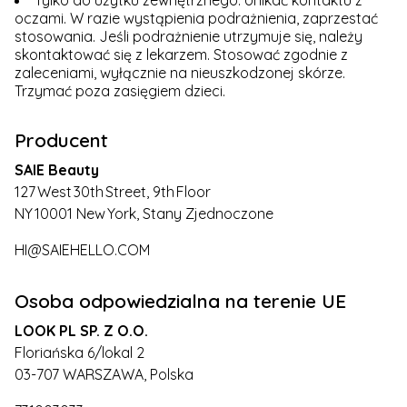
Tylko do użytku zewnętrznego. Unikać kontaktu z
oczami. W razie wystąpienia podrażnienia, zaprzestać
stosowania. Jeśli podrażnienie utrzymuje się, należy
skontaktować się z lekarzem. Stosować zgodnie z
zaleceniami, wyłącznie na nieuszkodzonej skórze.
Trzymać poza zasięgiem dzieci.
Producent
SAIE Beauty
127 West 30th Street, 9th Floor
NY 10001 New York, Stany Zjednoczone
HI@SAIEHELLO.COM
Osoba odpowiedzialna na terenie UE
LOOK PL SP. Z O.O.
Floriańska 6/lokal 2
03-707 WARSZAWA, Polska