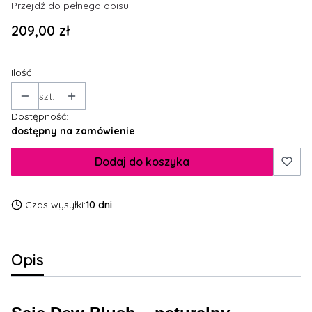
Przejdź do pełnego opisu
Cena
209,00 zł
Ilość
szt.
Dostępność:
dostępny na zamówienie
Dodaj do koszyka
Czas wysyłki:
10 dni
Opis