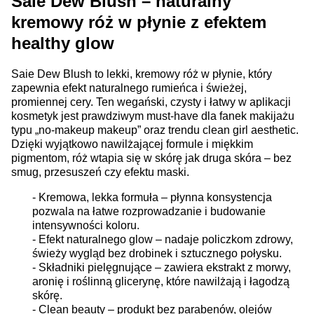
Saie Dew Blush – naturalny
kremowy róż w płynie z efektem
healthy glow
Saie Dew Blush to lekki, kremowy róż w płynie, który
zapewnia efekt naturalnego rumieńca i świeżej,
promiennej cery. Ten wegański, czysty i łatwy w aplikacji
kosmetyk jest prawdziwym must-have dla fanek makijażu
typu „no-makeup makeup” oraz trendu clean girl aesthetic.
Dzięki wyjątkowo nawilżającej formule i miękkim
pigmentom, róż wtapia się w skórę jak druga skóra – bez
smug, przesuszeń czy efektu maski.
- Kremowa, lekka formuła – płynna konsystencja
pozwala na łatwe rozprowadzanie i budowanie
intensywności koloru.
-
Efekt naturalnego glow – nadaje policzkom zdrowy,
świeży wygląd bez drobinek i sztucznego połysku.
-
Składniki pielęgnujące – zawiera ekstrakt z morwy,
aronię i roślinną glicerynę, które nawilżają i łagodzą
skórę.
-
Clean beauty – produkt bez parabenów, olejów