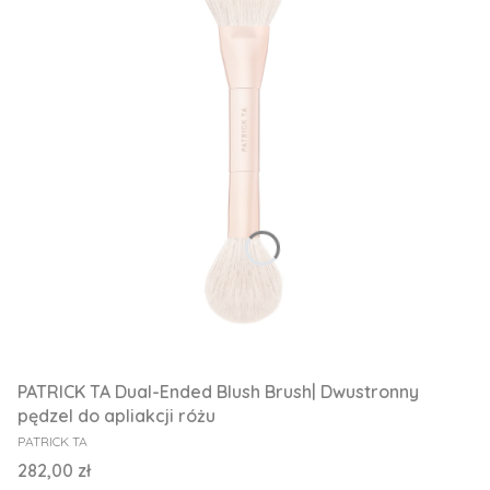
PATRICK TA Dual-Ended Blush Brush| Dwustronny
pędzel do apliakcji różu
PRODUCENT
PATRICK TA
Cena
282,00 zł