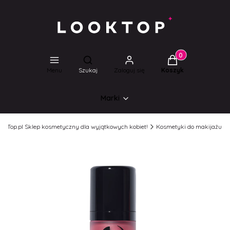
Produkty w koszyk
Otwórz wyszukiwarkę
Menu
Szukaj
Zaloguj się
Koszyk
Marki
ookTop.pl Sklep kosmetyczny dla wyjątkowych kobiet!
Kosmetyki do makijażu