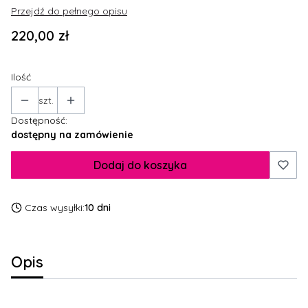
Przejdź do pełnego opisu
Cena
220,00 zł
Ilość
szt.
Dostępność:
dostępny na zamówienie
Dodaj do koszyka
Czas wysyłki:
10 dni
Opis