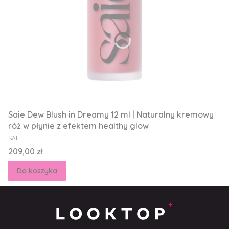
Saie Dew Blush in Dreamy 12 ml | Naturalny kremowy
róż w płynie z efektem healthy glow
PRODUCENT
SAIE
Cena
209,00 zł
Do koszyka