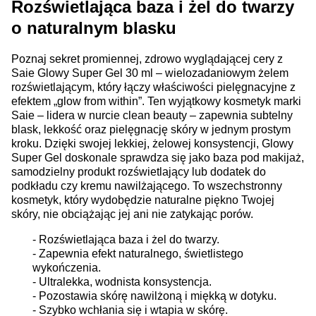
Rozświetlająca baza i żel do twarzy
o naturalnym blasku
Poznaj sekret promiennej, zdrowo wyglądającej cery z
Saie Glowy Super Gel 30 ml – wielozadaniowym żelem
rozświetlającym, który łączy właściwości pielęgnacyjne z
efektem „glow from within”. Ten wyjątkowy kosmetyk marki
Saie – lidera w nurcie clean beauty – zapewnia subtelny
blask, lekkość oraz pielęgnację skóry w jednym prostym
kroku. Dzięki swojej lekkiej, żelowej konsystencji, Glowy
Super Gel doskonale sprawdza się jako baza pod makijaż,
samodzielny produkt rozświetlający lub dodatek do
podkładu czy kremu nawilżającego. To wszechstronny
kosmetyk, który wydobędzie naturalne piękno Twojej
skóry, nie obciążając jej ani nie zatykając porów.
- Rozświetlająca baza i żel do twarzy.
- Zapewnia efekt naturalnego, świetlistego
wykończenia.
- Ultralekka, wodnista konsystencja.
- Pozostawia skórę nawilżoną i miękką w dotyku.
- Szybko wchłania się i wtapia w skórę.