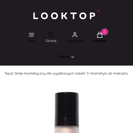
Produkty w koszyk
Otwórz wyszukiwarkę
Menu
Szukaj
Zaloguj się
Koszyk
Marki
ookTop.pl Sklep kosmetyczny dla wyjątkowych kobiet!
Kosmetyki do makijażu