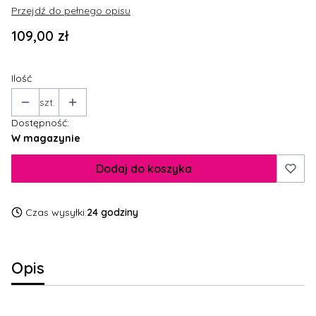
Przejdź do pełnego opisu
Cena
109,00 zł
Ilość
szt.
Dostępność:
W magazynie
Dodaj do koszyka
Czas wysyłki:
24 godziny
Opis