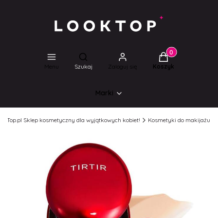
Produkty w koszyk
Otwórz wyszukiwarkę
Menu
Szukaj
Zaloguj się
Koszyk
Marki
ookTop.pl Sklep kosmetyczny dla wyjątkowych kobiet!
Kosmetyki do makijażu