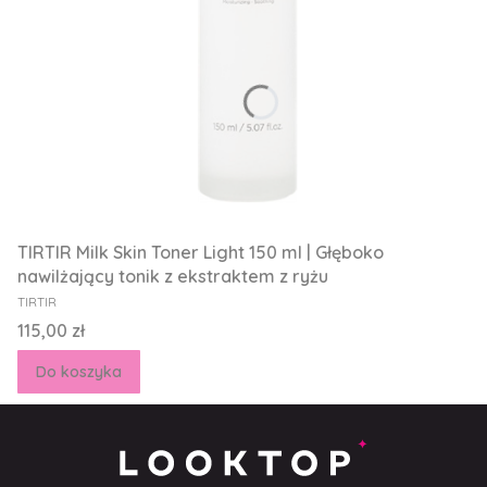
TIRTIR Milk Skin Toner Light 150 ml | Głęboko
nawilżający tonik z ekstraktem z ryżu
PRODUCENT
TIRTIR
Cena
115,00 zł
Do koszyka