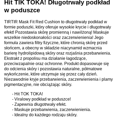
Hit TIK TOKA! Długotrwały podkład
w poduszce
TIRTIR Mask Fit Red Cushion to długotrwały podkład w
formie poduszki, który oferuje wysokie krycie i długotrwały
efekt! Pozostawia skórę promienną i nawilżoną! Maskuje
wszelkie niedoskonałości oraz zaczerwienienia! Jego
formuła zawiera filtry fizyczne, które chronią skórę przed
słońcem, a obecny w składzie niacynamid wzmacnia
barierę hydrolipidową skóry oraz rozjaśnia przebarwienia.
Ekstrakt z propolisu ma działanie łagodzące,
przeciwzapalnie oraz ochronne. Produkt dopasowuje się
do odcienia skóry i pozostawia naturalne, półmatowe
wykończenie, które utrzymuje się przez cały dzień.
Niezawodnie kryje przebarwienia, zaczerwienienia i plamy
pigmentacyjne, nie obciążając skóry.
- Hit TOK TOKA!
- Viralowy podkład w poduszce!
- Zapewnia długotrwały efekt.
- Maskuje przebarwienia, zaczerwienienia.
- Idealny do każdego rodzaju skóry.