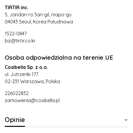
TIRTIR inc.
5, Jandari-ro 3an-gil, mapo-gu
04043 Seoul, Korea Południowa
1522-0847
biz@tirtir.co.kr
Osoba odpowiedzialna na terenie UE
Cosibella Sp. z o.o.
ul. Jutrzenki 177
02-231 Warszawa, Polska
226022832
zamowienia@cosibella.pl
Opinie