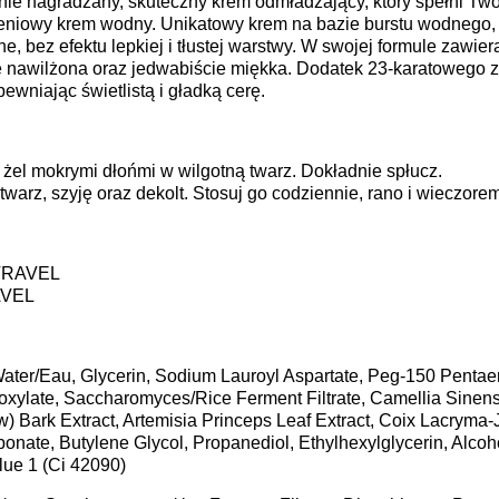
tnie nagradzany, skuteczny krem odmładzający, który spełni Tw
eniowy krem wodny. Unikatowy krem na bazie burstu wodnego, 
, bez efektu lepkiej i tłustej warstwy. W swojej formule zawie
e nawilżona oraz jedwabiście miękka. Dodatek 23-karatowego zł
ewniając świetlistą i gładką cerę.
żel mokrymi dłońmi w wilgotną twarz. Dokładnie spłucz.
warz, szyję oraz dekolt. Stosuj go codziennie, rano i wieczorem
 TRAVEL
AVEL
ater/Eau, Glycerin, Sodium Lauroyl Aspartate, Peg-150 Pentaeryt
xylate, Saccharomyces/Rice Ferment Filtrate, Camellia Sinens
w) Bark Extract, Artemisia Princeps Leaf Extract, Coix Lacryma
ate, Butylene Glycol, Propanediol, Ethylhexylglycerin, Alcoho
lue 1 (Ci 42090)