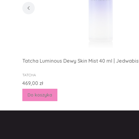
Tatcha Luminous Dewy Skin Mist 40 ml | Jedwabis
PRODUCENT
TATCHA
Cena
469,00 zł
Do koszyka