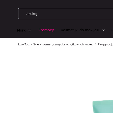
Promocje
Kosmetyki do makijażu
Marki
LookTop.pl Sklep kosmetyczny dla wyjątkowych kobiet!
Pielęgnacj