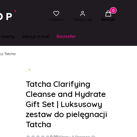
Produkty w kos
Ulubione
Zaloguj się
Koszyk
rezenty
Wersje travel
Bestseller
cji Tatcha
Tatcha Clarifying
Cleanse and Hydrate
Gift Set | Luksusowy
zestaw do pielęgnacji
Tatcha
0.00
(Oceny: 0 Recenzje: 0)