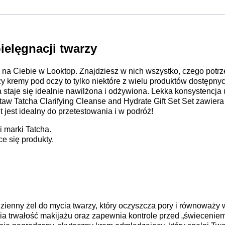
elęgnacji twarzy
 na Ciebie w Looktop. Znajdziesz w nich wszystko, czego potrz
czy kremy pod oczy to tylko niektóre z wielu produktów dostępnyc
taje się idealnie nawilżona i odżywiona. Lekka konsystencja u
aw Tatcha Clarifying Cleanse and Hydrate Gift Set Set zawie
jest idealny do przetestowania i w podróż!
 marki Tatcha.
e się produkty.
dzienny żel do mycia twarzy, który oczyszcza pory i równoważ
a trwałość makijażu oraz zapewnia kontrole przed „świeceniem 