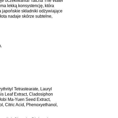
oje oczekiwania! Tatcha The Water
ma lekką konsystencję, która
ra japońskie składniki odżywiające
ota nadaje skórze subtelne,
.
hrityl Tetrastearate, Lauryl
is Leaf Extract, Cladosiphon
-Jobi Ma-Yuen Seed Extract,
l, Citric Acid, Phenoxyethanol,