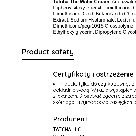
Tatcha The Water Cream
: Aqua/water
Diphenylsiloxy Phenyl Trimethicone, C
Dimethicone, Gold, Belamcanda Chinens
Extract, Sodium Hyaluronate, Lecithin,
Dimethicone/peg-10/15 Crosspolymer, 
Ethylhexylglycerin, Dipropylene Glycol
Product safety
Certyfikaty i ostrzeżeni
Produkt tylko do użytku zewnętrz
dokładnie wodą. W razie wystąpienia 
z lekarzem. Stosować zgodnie z zale
skórnego. Trzymać poza zasięgiem dz
Producent
TATCHA LLC.