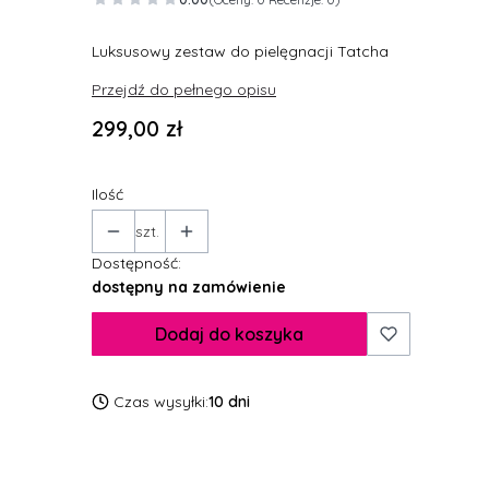
Luksusowy zestaw do pielęgnacji Tatcha
Przejdź do pełnego opisu
Cena
299,00 zł
Ilość
szt.
Dostępność:
dostępny na zamówienie
Dodaj do koszyka
Czas wysyłki:
10 dni