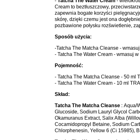
-
Tatcha The Water Cream
- wielokro
Cream to beztłuszczowy, przeciwstarz
zapewnia bogate korzyści pielęgnacyjne
skórę, dzięki czemu jest ona dogłębni
pozbawione połysku rozświetlenie, zap
Sposób użycia:
-Tatcha The Matcha Cleanse - wmasuj 
- Tatcha The Water Cream - wmasuj w t
Pojemność:
- Tatcha The Matcha Cleanse - 50 ml
- Tatcha The Water Cream - 10 ml TR
Skład:
Tatcha The Matcha Cleanse
: Aqua/W
Glucoside, Sodium Lauryl Glycol Carbo
Okamuranus Extract, Salix Alba (Willo
Cocamidopropyl Betaine, Sodium Carbon
Chlorphenesin, Yellow 6 (Ci 15985), B