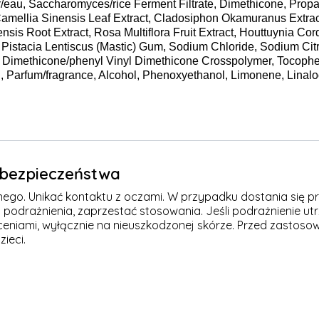
/eau, Saccharomyces/rice Ferment Filtrate, Dimethicone, Propan
amellia Sinensis Leaf Extract, Cladosiphon Okamuranus Extrac
is Root Extract, Rosa Multiflora Fruit Extract, Houttuynia Cord
 Pistacia Lentiscus (Mastic) Gum, Sodium Chloride, Sodium Citr
Dimethicone/phenyl Vinyl Dimethicone Crosspolymer, Tocopher
, Parfum/fragrance, Alcohol, Phenoxyethanol, Limonene, Linaloo
e bezpieczeństwa
nego. Unikać kontaktu z oczami. W przypadku dostania się p
podrażnienia, zaprzestać stosowania. Jeśli podrażnienie utr
ceniami, wyłącznie na nieuszkodzonej skórze. Przed zastoso
ieci.