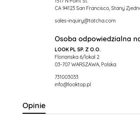
1517 N Point St.
CA 94123 San Francisco, Stany Zjed
sales-inquiry@tatcha.com
Osoba odpowiedzialna na
LOOK PL SP. Z O.O.
Floriańska 6/lokal 2
03-707 WARSZAWA, Polska
731003033
info@looktop.pl
Opinie