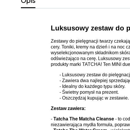
Opis
Luksusowy zestaw do pi
Zestawy do pielęgnacji twarzy czekają
cery. Toniki, kremy na dzień i na noc 
wyselekcjonowanym składnikom skóra s
odświeżająco na cerę. Luksusowy zest
produkty marki TATCHA! Ten MINI duet 
- Luksusowy zestaw do pielęgnacji
- Zawiera dwa najlepiej sprzedając
- Idealny do każdego typu skóry.
- Świetny pomysł na prezent.
- Oszczędzaj kupując w zestawie.
Zestaw zawiera:
-
Tatcha The Matcha Cleanse
- to co
niezawierająca mydła formuła, poprawi