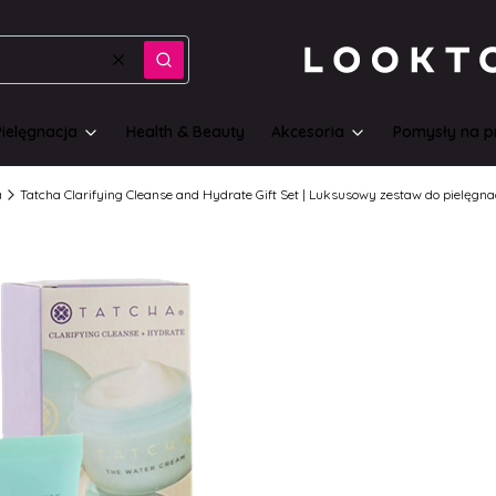
Wyczyść
Szukaj
Pielęgnacja
Health & Beauty
Akcesoria
Pomysły na p
a
Tatcha Clarifying Cleanse and Hydrate Gift Set | Luksusowy zestaw do pielęgna