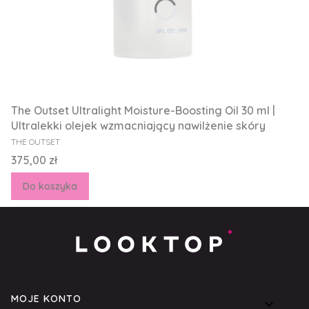
The Outset Ultralight Moisture-Boosting Oil 30 ml |
Ultralekki olejek wzmacniający nawilżenie skóry
PRODUCENT
THE OUTSET
Cena
375,00 zł
Do koszyka
Linki w stopce
MOJE KONTO