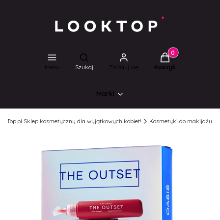
Produkty w koszyk
Otwórz wyszukiwarkę
Menu
Szukaj
Zaloguj się
Koszyk
Marki
ookTop.pl Sklep kosmetyczny dla wyjątkowych kobiet!
Kosmetyki do makijażu