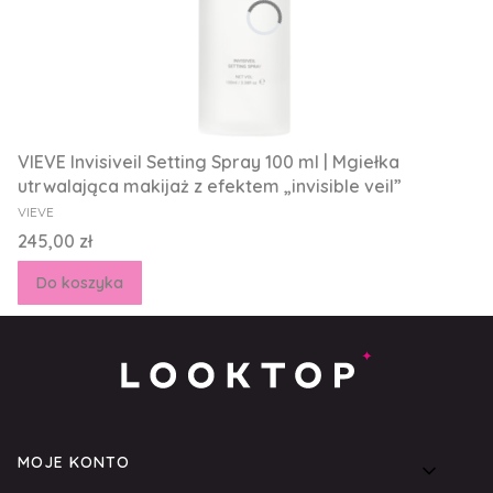
VIEVE Invisiveil Setting Spray 100 ml | Mgiełka
utrwalająca makijaż z efektem „invisible veil”
PRODUCENT
VIEVE
Cena
245,00 zł
Do koszyka
Linki w stopce
MOJE KONTO