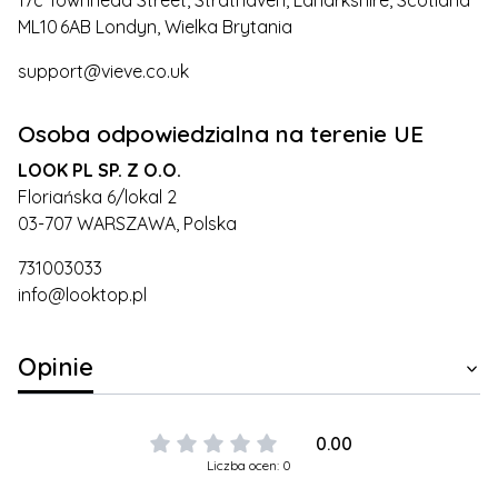
17c Townhead Street, Strathaven, Lanarkshire, Scotland
ML10 6AB Londyn, Wielka Brytania
support@vieve.co.uk
Osoba odpowiedzialna na terenie UE
LOOK PL SP. Z O.O.
Floriańska 6/lokal 2
03-707 WARSZAWA, Polska
731003033
info@looktop.pl
Opinie
0.00
Liczba ocen: 0