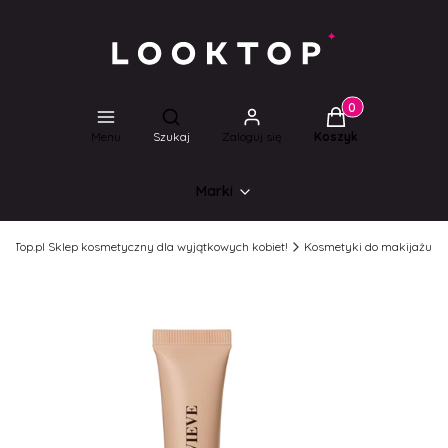
Produkty w koszyk
Otwórz wyszukiwarkę
Menu
Szukaj
Zaloguj się
Koszyk
Marki
ookTop.pl Sklep kosmetyczny dla wyjątkowych kobiet!
Kosmetyki do makijażu