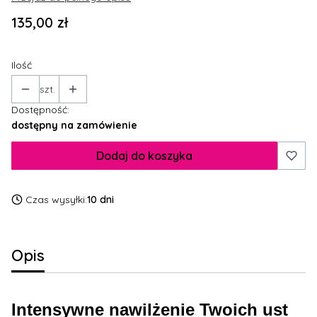
Cena
135,00 zł
Ilość
szt.
Dostępność:
dostępny na zamówienie
Dodaj do koszyka
Czas wysyłki:
10 dni
Opis
Intensywne nawilżenie Twoich ust