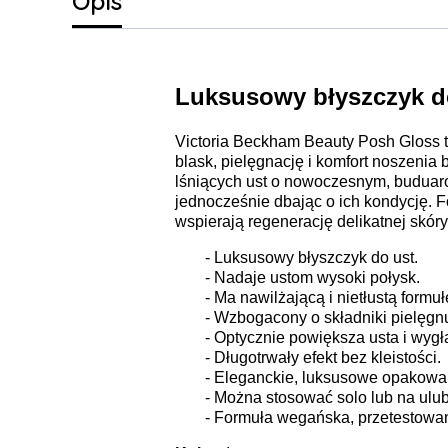
Opis
Luksusowy błyszczyk d
Victoria Beckham Beauty Posh Gloss to
blask, pielęgnację i komfort noszenia 
lśniących ust o nowoczesnym, buduaro
jednocześnie dbając o ich kondycję. Fo
wspierają regenerację delikatnej skóry 
- Luksusowy błyszczyk do ust.
- Nadaje ustom wysoki połysk.
- Ma nawilżającą i nietłustą formuł
- Wzbogacony o składniki pielęgnuj
- Optycznie powiększa usta i wygł
- Długotrwały efekt bez kleistości.
- Eleganckie, luksusowe opakowan
- Można stosować solo lub na ulu
- Formuła wegańska, przetestowan