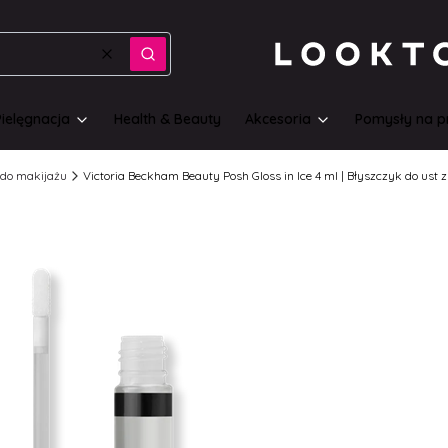
Wyczyść
Szukaj
Pielęgnacja
Health & Beauty
Akcesoria
Pomysły na p
do makijażu
Victoria Beckham Beauty Posh Gloss in Ice 4 ml | Błyszczyk do ust