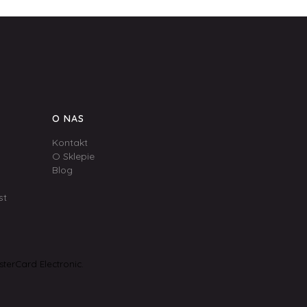
O NAS
Kontakt
O Sklepie
Blog
st
terCard Electronic.