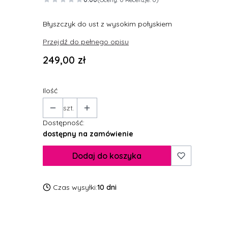
Błyszczyk do ust z wysokim połyskiem
Przejdź do pełnego opisu
Cena
249,00 zł
Ilość
szt.
Dostępność:
dostępny na zamówienie
Dodaj do koszyka
Czas wysyłki:
10 dni