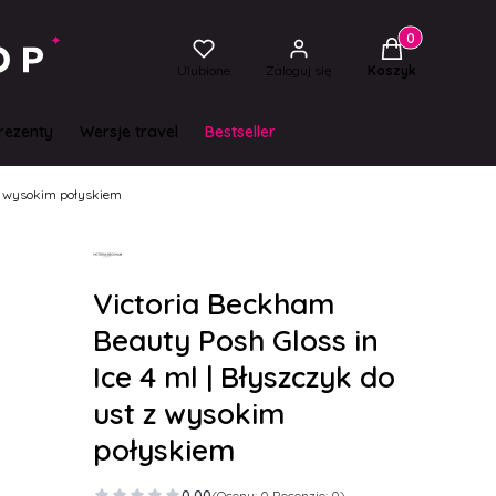
Produkty w kos
Ulubione
Zaloguj się
Koszyk
rezenty
Wersje travel
Bestseller
 z wysokim połyskiem
Victoria Beckham
Beauty Posh Gloss in
Ice 4 ml | Błyszczyk do
ust z wysokim
połyskiem
0.00
(Oceny: 0 Recenzje: 0)