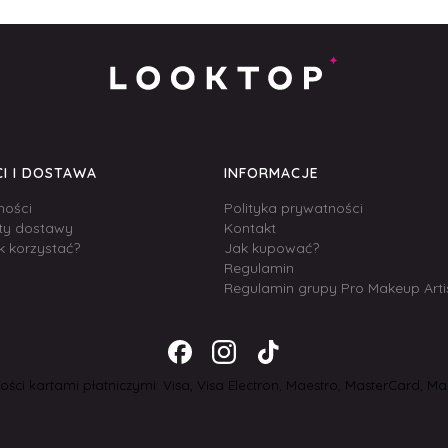
I I DOSTAWA
INFORMACJE
ności
Polityka prywatności
zty dostawy
Kontakt
k korzystać?
Jak kupować?
Regulamin
Regulamin grupy Pro Makeup Arti
ści kartami płatniczymi: Visa, Visa Electron, Maestro, MasterCard, Mas