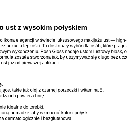
o ust z wysokim połyskiem
 ikona elegancji w świecie luksusowego makijażu ust — high‑sh
bez uczucia lepkości. To doskonały wybór dla osób, które pragną
wym wykończeniu. Posh Gloss nadaje ustom lustrowy blask, op
rmuła została stworzona tak, by utrzymywać się długo bez uczuc
ust już od pierwszej aplikacji.
ę.
ące, takie jak olej z czarnej porzeczki i witamina E.
adza ich powierzchnię.
ie idealne do torebki.
bioną pomadkę, aby wzmocnić kolor i połysk.
a dermatologicznie i bezglutenowa.