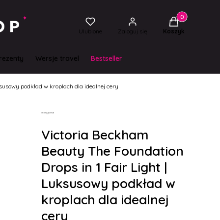
Produkty w kos
Ulubione
Zaloguj się
Koszyk
rezenty
Wersje travel
Bestseller
ksusowy podkład w kroplach dla idealnej cery
Victoria Beckham
Beauty The Foundation
Drops in 1 Fair Light |
Luksusowy podkład w
kroplach dla idealnej
cery