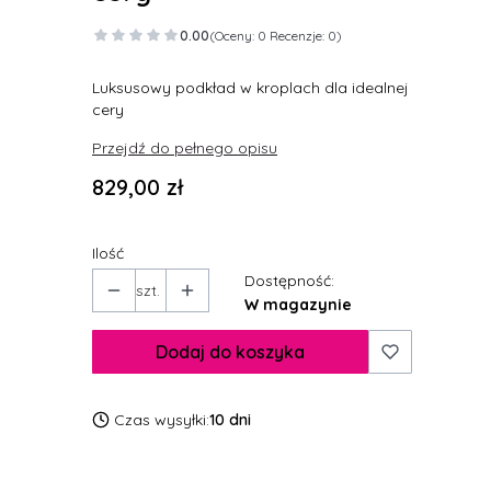
0.00
(Oceny: 0 Recenzje: 0)
Luksusowy podkład w kroplach dla idealnej
cery
Przejdź do pełnego opisu
Cena
829,00 zł
Ilość
Dostępność:
szt.
W magazynie
Dodaj do koszyka
Czas wysyłki:
10 dni