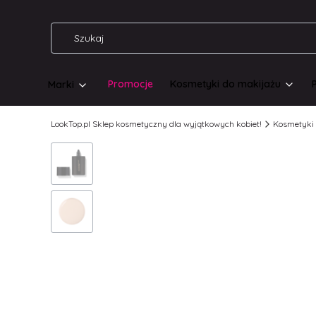
Promocje
Kosmetyki do makijażu
Marki
LookTop.pl Sklep kosmetyczny dla wyjątkowych kobiet!
Kosmetyki 