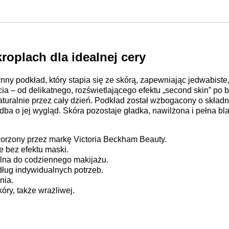
oplach dla idealnej cery
łynny podkład, który stapia się ze skórą, zapewniając jedwabis
a – od delikatnego, rozświetlającego efektu „second skin” po b
turalnie przez cały dzień. Podkład został wzbogacony o składni
dba o jej wygląd. Skóra pozostaje gładka, nawilżona i pełna bl
orzony przez markę Victoria Beckham Beauty.
e bez efektu maski.
alna do codziennego makijażu.
ług indywidualnych potrzeb.
nia.
óry, także wrażliwej.