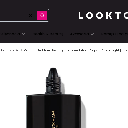
Wyczyść
Szukaj
Pielęgnacja
Health & Beauty
Akcesoria
Pomysły na p
do makijażu
Victoria Beckham Beauty The Foundation Drops in 1 Fair Light | Lu