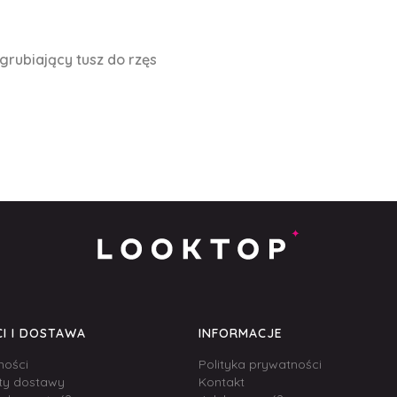
grubiający tusz do rzęs
I I DOSTAWA
INFORMACJE
ności
Polityka prywatności
zty dostawy
Kontakt