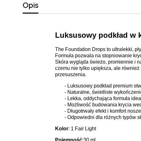
Opis
Luksusowy podkład w kr
The Foundation Drops to ultralekki, p
Formuła pozwala na stopniowanie kryci
Skóra wygląda świeżo, promiennie i na
czemu nie tylko upiększa, ale również 
przesuszenia.
- Luksusowy podkład premium stw
- Naturalne, świetliste wykończeni
- Lekka, oddychająca formuła ide
- Możliwość budowania krycia wed
- Długotrwały efekt i komfort nosze
- Odpowiedni dla różnych typów sk
Kolor
: 1 Fair Light
Pojemność
:30 ml