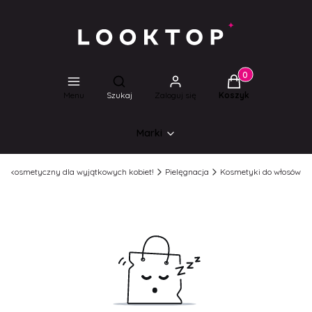
Produkty w koszyk
Otwórz wyszukiwarkę
Menu
Szukaj
Zaloguj się
Koszyk
Marki
lep kosmetyczny dla wyjątkowych kobiet!
Pielęgnacja
Kosmetyki do włosów