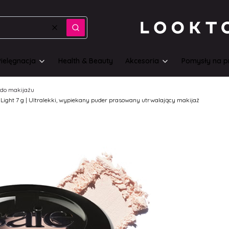
Wyczyść
Szukaj
Pielęgnacja
Health & Beauty
Akcesoria
Pomysły na p
do makijażu
to Light 7 g | Ultralekki, wypiekany puder prasowany utrwalający makijaż