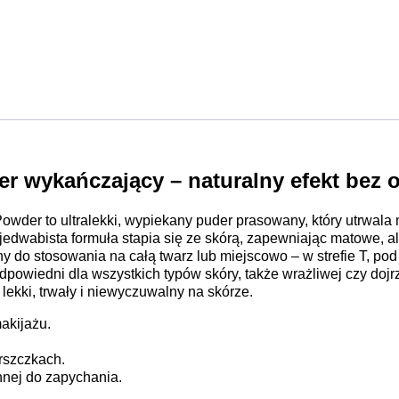
r wykańczający – naturalny efekt bez 
Powder to ultralekki, wypiekany puder prasowany, który utrwala 
jedwabista formuła stapia się ze skórą, zapewniając matowe, al
ny do stosowania na całą twarz lub miejscowo – w strefie T, pod
 odpowiedni dla wszystkich typów skóry, także wrażliwej czy dojr
 lekki, trwały i niewyczuwalny na skórze.
makijażu.
arszczkach.
onnej do zapychania.