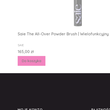
Saie The All-Over Powder Brush | Wielofunkcyjny
PRODUCENT
SAIE
Cena
165,00 zł
Do koszyka
MOJE KONTO
PŁATNOŚC