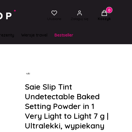
Produkty w kos
Ulubione
Zaloguj się
Koszyk
rezenty
Wersje travel
Bestseller
Saie Slip Tint
Undetectable Baked
Setting Powder in 1
Very Light to Light 7 g |
Ultralekki, wypiekany