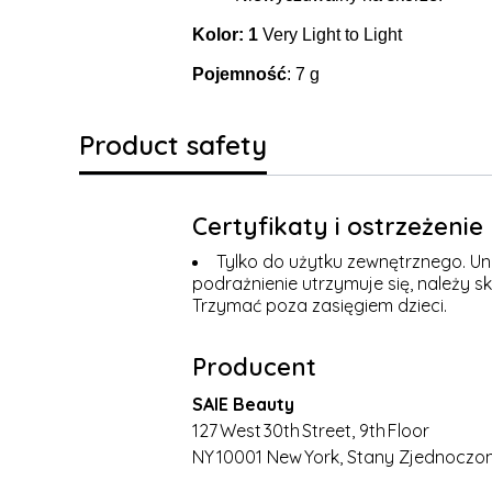
Kolor: 1
Very Light to Light
Pojemność
: 7 g
Product safety
Certyfikaty i ostrzeżeni
Tylko do użytku zewnętrznego. Uni
podrażnienie utrzymuje się, należy s
Trzymać poza zasięgiem dzieci.
Producent
SAIE Beauty
127 West 30th Street, 9th Floor
NY 10001 New York, Stany Zjednoczo