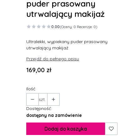
puder prasowany
utrwalający makijaż
0.00
(Oceny: 0 Recenzje: 0)
Ultralekki, wypiekany puder prasowany
utrwalający makijaż
Przejdź do pełnego opisu
Cena
169,00 zł
Ilość
szt.
Dostępność:
dostępny na zamówienie
Dodaj do koszyka