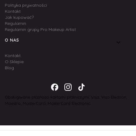
Polityka prywatności
Kontakt
Jak kupować?
Regulamin
Regulamin grupy Pro Makeup Artist
O NAS
Kontakt
O Sklepie
Blog
Obsługiwane płatności kartami płatniczymi: Visa, Visa Electron,
Maestro, MasterCard, MasterCard Electronic.