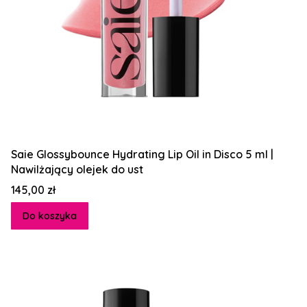
Saie Glossybounce Hydrating Lip Oil in Disco 5 ml |
Nawilżający olejek do ust
Cena
145,00 zł
Do koszyka