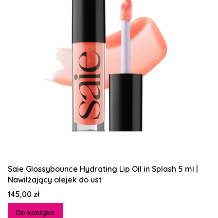
Saie Glossybounce Hydrating Lip Oil in Splash 5 ml |
Nawilżający olejek do ust
Cena
145,00 zł
Do koszyka