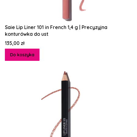
Saie Lip Liner 101 in French 1,4 g | Precyzyjna
konturówka do ust
Cena
135,00 zł
Do koszyka