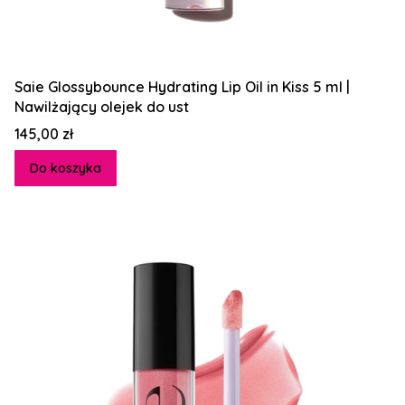
Saie Glossybounce Hydrating Lip Oil in Kiss 5 ml |
Nawilżający olejek do ust
Cena
145,00 zł
Do koszyka