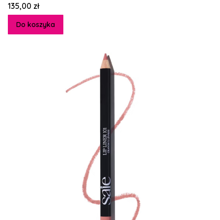
Cena
135,00 zł
Do koszyka