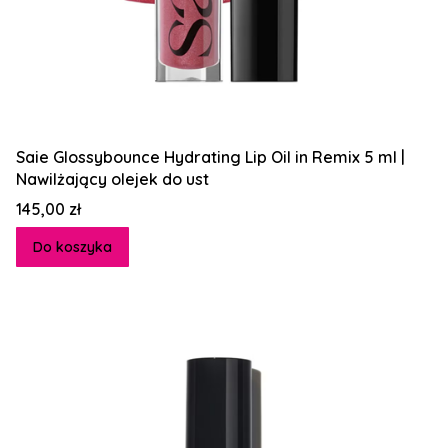
Saie Glossybounce Hydrating Lip Oil in Remix 5 ml |
Nawilżający olejek do ust
Cena
145,00 zł
Do koszyka