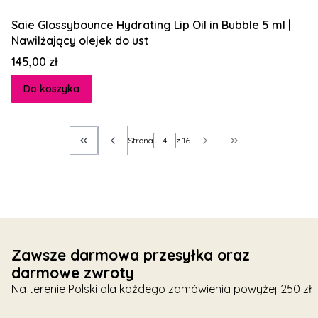
Saie Glossybounce Hydrating Lip Oil in Bubble 5 ml |
Nawilżający olejek do ust
Cena
145,00 zł
Do koszyka
Strona
z 16
Wróć do pierwszej strony z produktami
Przejdź do ostatn
Zawsze darmowa przesyłka oraz
darmowe zwroty
Na terenie Polski dla każdego zamówienia powyżej 250 zł