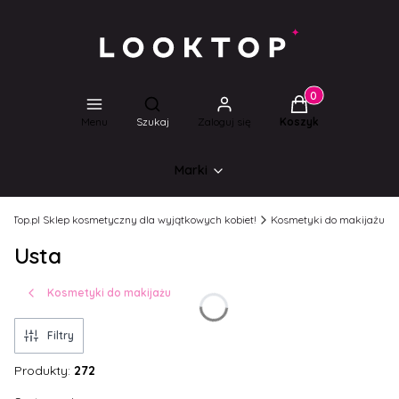
Produkty w koszyk
Otwórz wyszukiwarkę
Menu
Szukaj
Zaloguj się
Koszyk
Marki
ookTop.pl Sklep kosmetyczny dla wyjątkowych kobiet!
Kosmetyki do makijażu
Usta
Kosmetyki do makijażu
Filtry
Produkty:
272