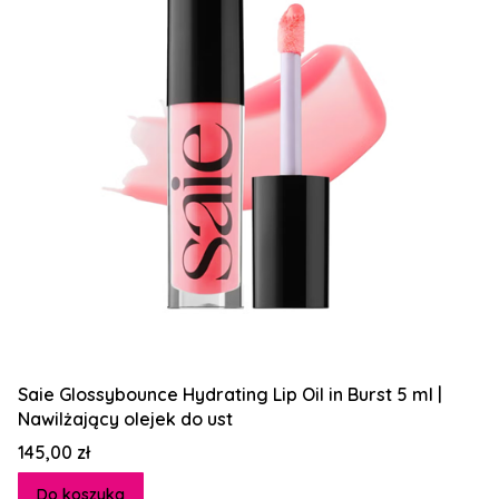
Saie Glossybounce Hydrating Lip Oil in Burst 5 ml |
Nawilżający olejek do ust
Cena
145,00 zł
Do koszyka