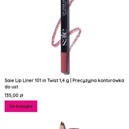
Saie Lip Liner 101 in Twist 1,4 g | Precyzyjna konturówka
do ust
Cena
135,00 zł
Do koszyka