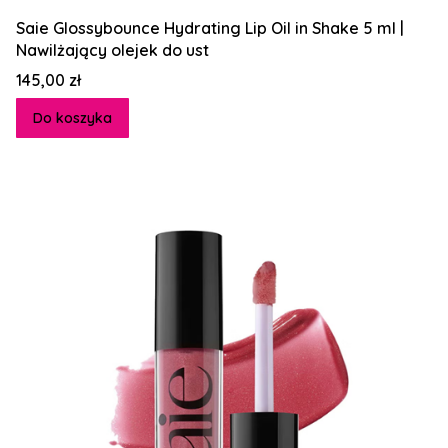
Saie Glossybounce Hydrating Lip Oil in Shake 5 ml |
Nawilżający olejek do ust
Cena
145,00 zł
Do koszyka