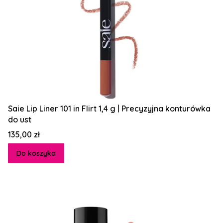
Saie Lip Liner 101 in Flirt 1,4 g | Precyzyjna konturówka
do ust
Cena
135,00 zł
Do koszyka