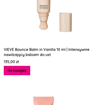
VIEVE Bounce Balm in Vanilla 10 ml | Intensywnie
nawilżający balsam do ust
Cena
135,00 zł
Do koszyka