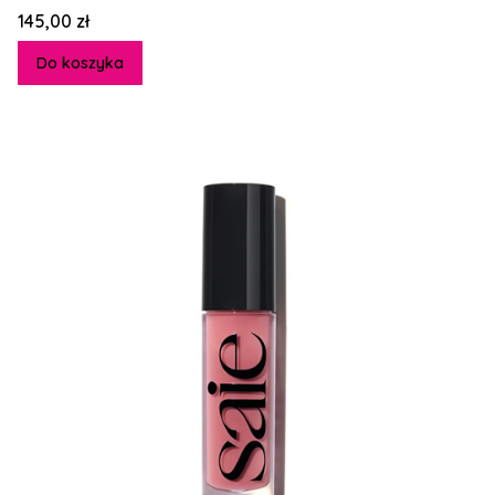
Cena
145,00 zł
Do koszyka