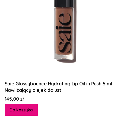
Saie Glossybounce Hydrating Lip Oil in Push 5 ml |
Nawilżający olejek do ust
Cena
145,00 zł
Do koszyka