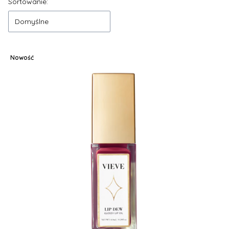
Lista produktów
Sortowanie:
Domyślne
Nowość