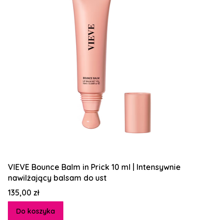
VIEVE Bounce Balm in Prick 10 ml | Intensywnie
nawilżający balsam do ust
Cena
135,00 zł
Do koszyka