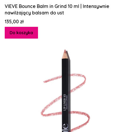
VIEVE Bounce Balm in Grind 10 ml | Intensywnie
nawilżający balsam do ust
Cena
135,00 zł
Do koszyka