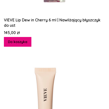
VIEVE Lip Dew in Cherry 6 ml | Nawilżający błyszczyk
do ust
Cena
145,00 zł
Do koszyka