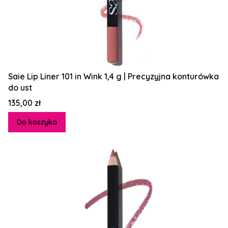
Saie Lip Liner 101 in Wink 1,4 g | Precyzyjna konturówka
do ust
Cena
135,00 zł
Do koszyka