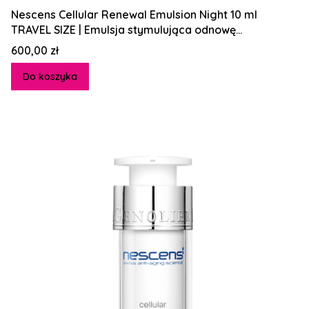
Nescens Cellular Renewal Emulsion Night 10 ml
TRAVEL SIZE | Emulsja stymulująca odnowę
komórkową
Cena
600,00 zł
Do koszyka