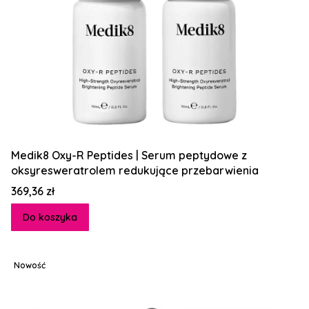
Medik8 Oxy-R Peptides | Serum peptydowe z
oksyresweratrolem redukujące przebarwienia
Cena
369,36 zł
Do koszyka
Nowość