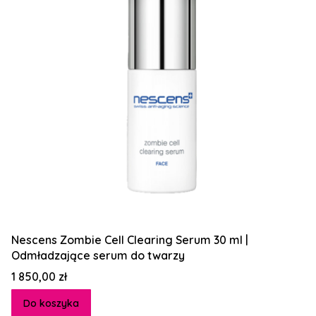
Nescens Zombie Cell Clearing Serum 30 ml |
Odmładzające serum do twarzy
Cena
1 850,00 zł
Do koszyka