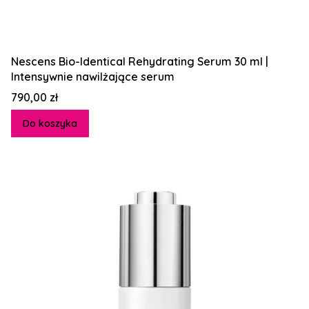
Nescens Bio-Identical Rehydrating Serum 30 ml |
Intensywnie nawilżające serum
Cena
790,00 zł
Do koszyka