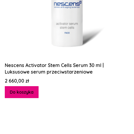
Nescens Activator Stem Cells Serum 30 ml |
Luksusowe serum przeciwstarzeniowe
Cena
2 660,00 zł
Do koszyka