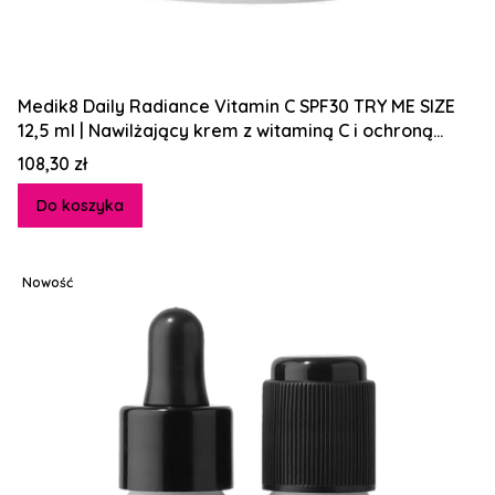
Medik8 Daily Radiance Vitamin C SPF30 TRY ME SIZE
12,5 ml | Nawilżający krem z witaminą C i ochroną
przeciwsłoneczną SPF 30
Cena
108,30 zł
Do koszyka
Nowość