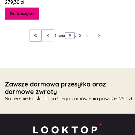
Cena
279,30 zł
Do koszyka
Strona
z 10
Wróć do pierwszej strony z produktami
Przejdź do ostatn
Zawsze darmowa przesyłka oraz
darmowe zwroty
Na terenie Polski dla każdego zamówienia powyżej 250 zł