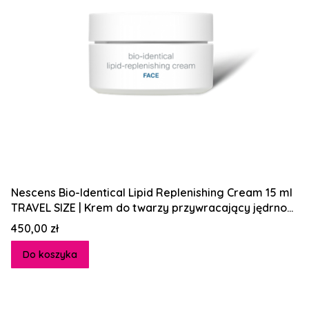
Nescens Bio-Identical Lipid Replenishing Cream 15 ml
TRAVEL SIZE | Krem do twarzy przywracający jędrność
i elastyczność
Cena
450,00 zł
Do koszyka