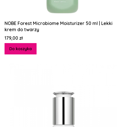
NOBE Forest Microbiome Moisturizer 50 ml | Lekki
krem do twarzy
Cena
179,00 zł
Do koszyka