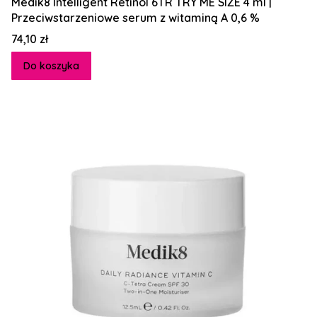
Medik8 Intelligent Retinol 6TR TRY ME SIZE 4 ml |
Przeciwstarzeniowe serum z witaminą A 0,6 %
Cena
74,10 zł
Do koszyka