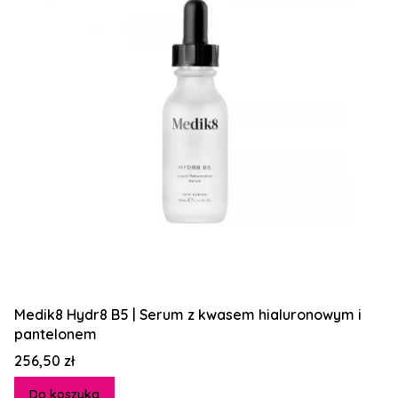
Medik8 Hydr8 B5 | Serum z kwasem hialuronowym i
pantelonem
Cena
256,50 zł
Do koszyka