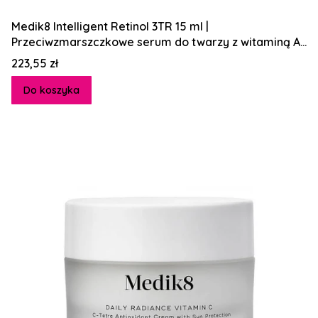
Medik8 Intelligent Retinol 3TR 15 ml |
Przeciwzmarszczkowe serum do twarzy z witaminą A
0,3 %
Cena
223,55 zł
Do koszyka