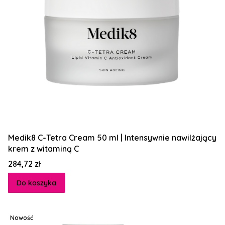
Medik8 C-Tetra Cream 50 ml | Intensywnie nawilżający
krem z witaminą C
Cena
284,72 zł
Do koszyka
Nowość