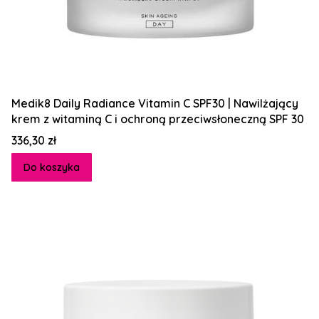
Medik8 Daily Radiance Vitamin C SPF30 | Nawilżający
krem z witaminą C i ochroną przeciwsłoneczną SPF 30
Cena
336,30 zł
Do koszyka