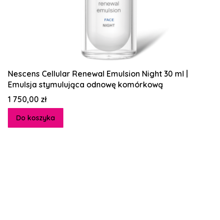
Nescens Cellular Renewal Emulsion Night 30 ml |
Emulsja stymulująca odnowę komórkową
Cena
1 750,00 zł
Do koszyka