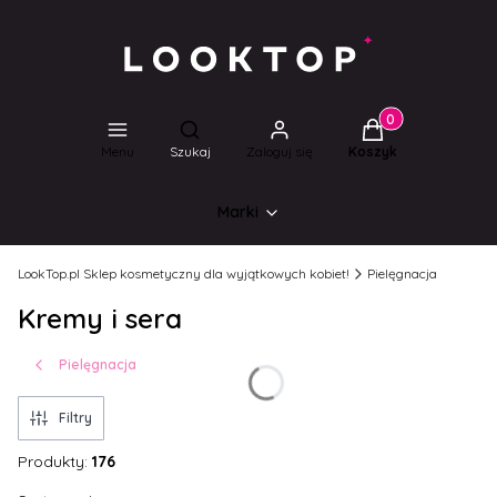
Produkty w koszyk
Otwórz wyszukiwarkę
Menu
Szukaj
Zaloguj się
Koszyk
Marki
LookTop.pl Sklep kosmetyczny dla wyjątkowych kobiet!
Pielęgnacja
Kremy i sera
Pielęgnacja
Filtry
Produkty:
176