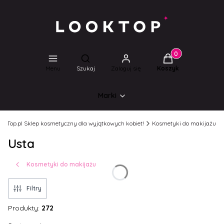
Produkty w koszyk
Otwórz wyszukiwarkę
Menu
Szukaj
Zaloguj się
Koszyk
Marki
ookTop.pl Sklep kosmetyczny dla wyjątkowych kobiet!
Kosmetyki do makijażu
Usta
Kosmetyki do makijażu
Filtry
Produkty:
272