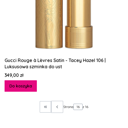
Gucci Rouge à Lèvres Satin - Tacey Hazel 106 |
Luksusowa szminka do ust
Cena
349,00 zł
Do koszyka
Strona
z 16
Wróć do pierwszej strony z produktami