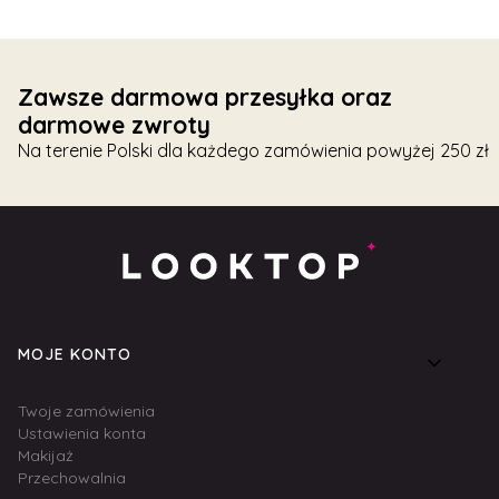
Zawsze darmowa przesyłka oraz
darmowe zwroty
Na terenie Polski dla każdego zamówienia powyżej 250 zł
Linki w stopce
MOJE KONTO
Twoje zamówienia
Ustawienia konta
Makijaż
Przechowalnia